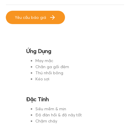
Yêu cầu báo giá
Ứng Dụng
May mặc
Chăn ga gối đệm
Thú nhồi bông
Kéo sợi
Đặc Tính
Siêu mềm & mịn
Độ đàn hồi & độ nảy tốt
Chậm cháy