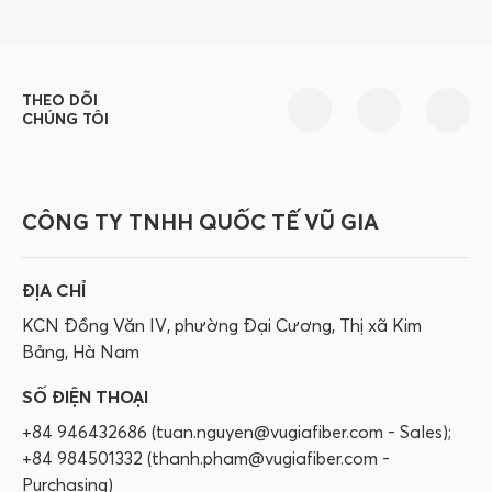
THEO DÕI
CHÚNG TÔI
CÔNG TY TNHH QUỐC TẾ VŨ GIA
ĐỊA CHỈ
KCN Đồng Văn IV, phường Đại Cương, Thị xã Kim
Bảng, Hà Nam
SỐ ĐIỆN THOẠI
+84 946432686 (tuan.nguyen@vugiafiber.com - Sales);
+84 984501332 (thanh.pham@vugiafiber.com -
Purchasing)